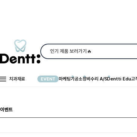
치과재료
마케팅
기공소
장비수리 A/S
Dentti Edu
고
이벤트