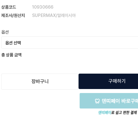
상품코드
10930666
제조사/원산지
SUPERMAX/말레이시아
옵션
총 상품 금액
구매하기
장바구니