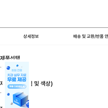
상세정보
배송 및 교환/반품 
제품선택
- XS, S, M 중 선택
제품구성(규격 및 색상)
- pkg/100EA x 10통