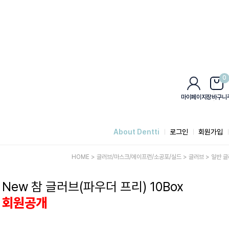
0
마이페이지
장바구니
About Dentti
로그인
회원가입
HOME
>
글러브/마스크/에이프런/소공포/실드
>
글러브
>
일반 글
New 참 글러브(파우더 프리) 10Box
회원공개