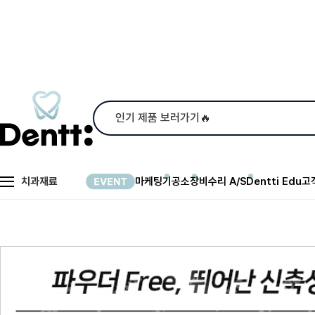
치과재료
마케팅
기공소
장비수리 A/S
Dentti Edu
고