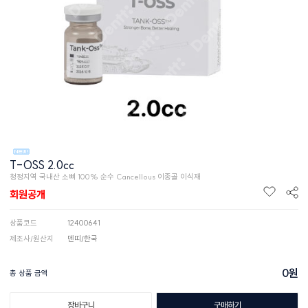
T-OSS 2.0cc
청정지역 국내산 소뼈 100% 순수 Cancellous 이종골 이식재
회원공개
상품코드
12400641
제조사/원산지
덴띠/한국
0
원
총 상품 금액
장바구니
구매하기