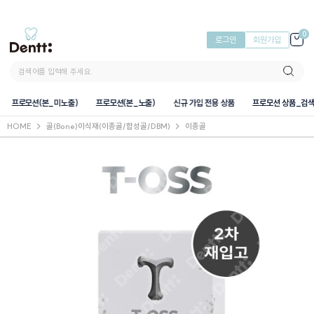
0
로그인
회원가입
프로모션(본_미노출)
프로모션(본_노출)
신규 가입 전용 상품
프로모션 상품_검
HOME
골(Bone)이식재(이종골/합성골/DBM)
이종골