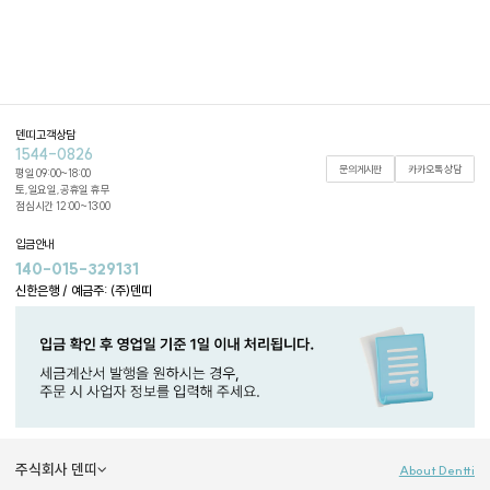
덴띠 고객상담
1544-0826
문의게시판
카카오톡 상담
평일 09:00~18:00
토,일요일,공휴일 휴무
점심시간 12:00~13:00
입금안내
140-015-329131
신한은행 / 예금주: (주)덴띠
주식회사 덴띠
About Dentti