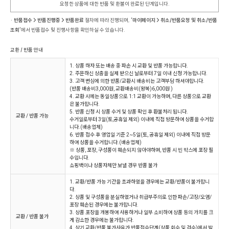
요청한 상품에 대한 반품 및 환불이 완료된 단계입니다.
· 반품접수 > 반품진행중 > 반품완료
절차에 따라 진행되며,
‘마이페이지 > 취소/반품요청 및 취소/반품
조회’
에서 반품접수 및 진행사항을 확인하실 수 있습니다.
교환 / 반품 안내
1. 상품 하자 또는 배송 중 파손 시 교환 및 반품 가능합니다.
2. 주문하신 상춤을 실제 받으신 날로부터 7일 이내 신청 가능합니다.
3. 고객 변심에 의한 반품/교환시 배송비는 고객부담 하셔야합니다.
(반품 배송비3,000원, 교환배송비(왕복)6,000원 )
4. 교환 시에는 동일상품으로 1:1 교환이 가능하며, 다른 상품으로 교환
은 불가합니다.
5. 반품 신청 시 상품 수거 및 상품 확인 후 환불처리 됩니다.
교환 / 반품 가능
수거일로부터 3일(토,공휴일 제외) 이내에 직접 방문하여 상품을 수거합
니다.(배송업체)
6. 반품 접수 후 영업일 기준 2~5일(토, 공휴일 제외) 이내에 직접 방문
하여 상품을 수거합니다.(배송업체)
※ 상품, 포장, 구성품이 훼손되지 않아야하며, 반품 시 빈 박스에 포장 필
수입니다.
쇼핑백이나 상품자체만 보낼 경우 반품 불가
1. 교환/반품 가능 기간을 초과하였을 경우에는 교환/반품이 불가합니
다.
2. 상품 및 구성품을 분실하였거나 취급부주의로 인한 파손/고장/오염/
포장 훼손된 경우에는 불가합니다.
3. 상품 포장을 개봉하여 사용하거나 일부 소비하여 상품 등의 가치를 크
교환 / 반품 불가
게 감소한 경우에는 불가합니다.
4. 상기 교환/반품 불가사유가 반품접수단계(상품 회수 및 검수)에서 발