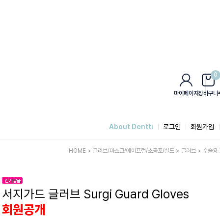
0
마이페이지
장바구니
About Dentti
로그인
회원가입
HOME
>
글러브/마스크/에이프런/소공포/실드
>
글러브
>
수술용 
서지가드 글러브 Surgi Guard Gloves
회원공개