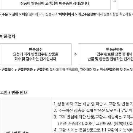
→
상품이 발송되어 고객님께 배송중인 상태입니다.
· 주문 > 결제 > 배송
절차에 따라 진행되며
‘마이페이지 > 최근주문정보’
에서 진행사항을 확인하실 
반품절차
반품접수
반품진행중
요청에 따라 반품접수된 상품을
→
검수 완료된 상품에 대해
회수 및 검수하는 단계입니다.
반품 및 환불을 진행하는 단계
· 반품접수 > 반품진행중 > 반품완료
절차에 따라 진행되며,
‘마이페이지 > 취소/반품요청 및 취소/
교환 / 반품 안내
1. 상품 하자 또는 배송 중 파손 시 교환 및 반품
2. 주문하신 상춤을 실제 받으신 날로부터 7일 
3. 고객 변심에 의한 반품/교환시 배송비는 고객
(반품 배송비3,000원, 교환배송비(왕복)6,00
4. 교환 시에는 동일상품으로 1:1 교환이 가능하