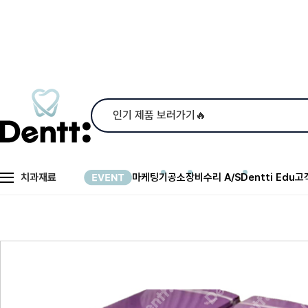
치과재료
마케팅
기공소
장비수리 A/S
Dentti Edu
고