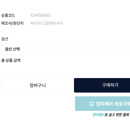
상품코드
12405463
제조사/원산지
써지가드/말레이시아
옵션
총 상품 금액
구매하기
장바구니